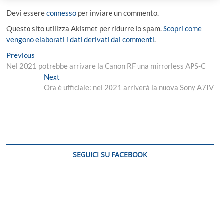
Devi essere
connesso
per inviare un commento.
Questo sito utilizza Akismet per ridurre lo spam.
Scopri come
vengono elaborati i dati derivati dai commenti
.
Navigazione
Previous
Previous
post:
Nel 2021 potrebbe arrivare la Canon RF una mirrorless APS-C
articoli
Next
Next
post:
Ora è ufficiale: nel 2021 arriverà la nuova Sony A7IV
SEGUICI SU FACEBOOK