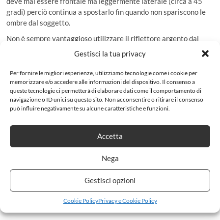
deve mai essere frontale ma leggermente laterale (circa a 45
gradi) perciò continua a spostarlo fin quando non spariscono le
ombre dal soggetto.
Non è sempre vantaggioso utilizzare il riflettore argento dal
basso perché in questo modo si evidenziano maggiormente le
Gestisci la tua privacy
rughe. In questi casi è meglio utilizzare il riflettore bianco senza
alzarlo troppo, altrimenti si noteranno delle brutte ombre sotto
Per fornire le migliori esperienze, utilizziamo tecnologie come i cookie per
il naso del soggetto.
memorizzare e/o accedere alle informazioni del dispositivo. Il consenso a
queste tecnologie ci permetterà di elaborare dati come il comportamento di
Quando si fotografa all’esterno, il pannello è molto utile nella
navigazione o ID unici su questo sito. Non acconsentire o ritirare il consenso
fotografia del ritratto in controluce, cioè quando il soggetto si
può influire negativamente su alcune caratteristiche e funzioni.
trova con il sole alle spalle. In questo caso il pannello serve a
schiarire le ombre in primo piano.
Accetta
Prima di utilizzare il riflettore osserva come la luce colpisce i
tuoi soggetti e l’ambiente circostante. Pensa a quali aree vuoi
Nega
schiarire e quale effetto di colore vuoi ottenere.
Gestisci opzioni
Cookie Policy
Privacy e Cookie Policy
Lascia un commento