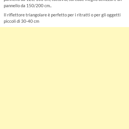
pannello da 150/200 cm..
Il riflettore triangolare è perfetto per i ritratti o per gli oggetti
piccoli di 30-40 cm