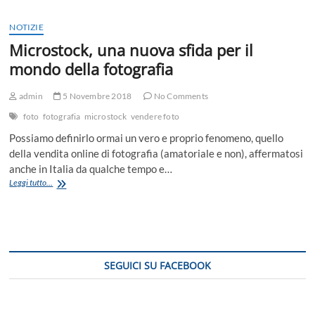
NOTIZIE
Microstock, una nuova sfida per il
mondo della fotografia
admin
5 Novembre 2018
No Comments
foto
fotografia
microstock
vendere foto
Possiamo definirlo ormai un vero e proprio fenomeno, quello
della vendita online di fotografia (amatoriale e non), affermatosi
anche in Italia da qualche tempo e…
Microstock,
Leggi tutto...
una
nuova
sfida
per
il
mondo
SEGUICI SU FACEBOOK
della
fotografia