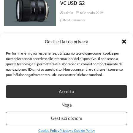
VC USD G2
admin
6 Gennaio 2019
No Comments
Scarica la guida base sulla
Gestisci la tua privacy
Fotografia
Per fornire le migliori esperienze, utilizziamo tecnologie come i cookie per
admin
8 Ottobre 2018
memorizzare e/o accedere alle informazioni del dispositivo. Il consenso a
queste tecnologie ci permetterà di elaborare dati come il comportamento di
No Comments
navigazione o ID unici su questo sito. Non acconsentire o ritirare il consenso
può influire negativamente su alcune caratteristiche e funzioni.
Accetta
Nega
Gestisci opzioni
Cookie Policy
Privacy e Cookie Policy