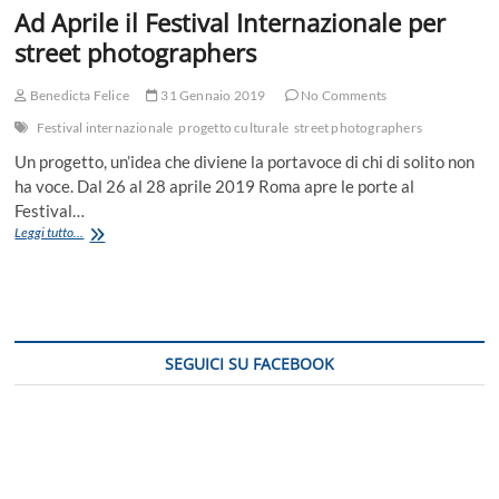
Ad Aprile il Festival Internazionale per
street photographers
Benedicta Felice
31 Gennaio 2019
No Comments
Festival internazionale
progetto culturale
street photographers
Un progetto, un’idea che diviene la portavoce di chi di solito non
ha voce. Dal 26 al 28 aprile 2019 Roma apre le porte al
Festival…
Ad
Leggi tutto...
Aprile
il
Festival
Internazionale
per
street
SEGUICI SU FACEBOOK
photographers