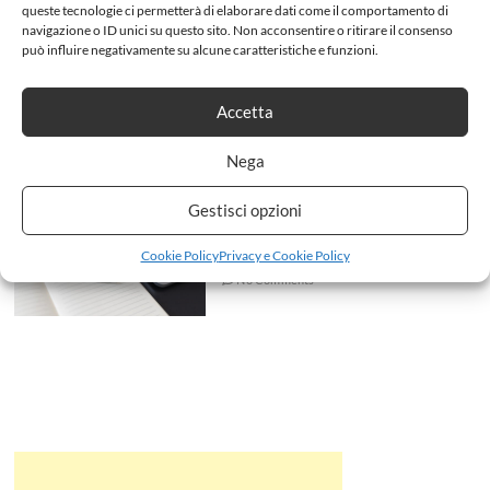
queste tecnologie ci permetterà di elaborare dati come il comportamento di
Tamron SP 24-70mm f/2.8 Di
navigazione o ID unici su questo sito. Non acconsentire o ritirare il consenso
VC USD G2
può influire negativamente su alcune caratteristiche e funzioni.
admin
6 Gennaio 2019
Accetta
No Comments
Nega
Scarica la guida base sulla
Gestisci opzioni
Fotografia
admin
8 Ottobre 2018
Cookie Policy
Privacy e Cookie Policy
No Comments