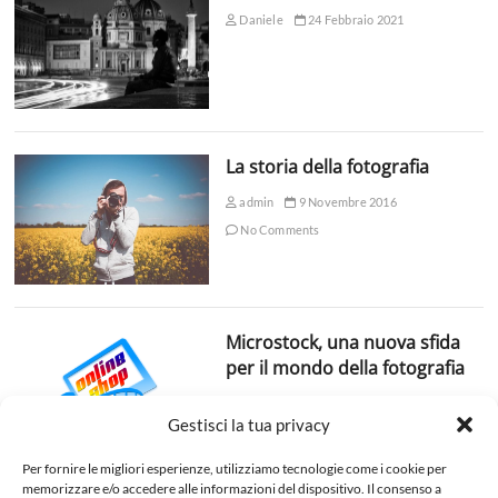
Daniele
24 Febbraio 2021
La storia della fotografia
admin
9 Novembre 2016
No Comments
Microstock, una nuova sfida
per il mondo della fotografia
admin
5 Novembre 2018
Gestisci la tua privacy
No Comments
Per fornire le migliori esperienze, utilizziamo tecnologie come i cookie per
memorizzare e/o accedere alle informazioni del dispositivo. Il consenso a