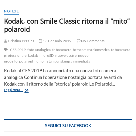
NOTIZIE
Kodak, con Smile Classic ritorna il “mito”
polaroid
Cristina Pezzica
13 Gennaio 2019
No Comments
CES 2019
foto analogica
fotocamera
fotocamera domestica
fotocamera
professionale
kodak
microSD
nuove uscire
nuovo
modello
polaroid
rumor
stampa
stampa immediata
Kodak al CES 2019 ha annunciato una nuova fotocamera
analogica Continua l’operazione nostalgia portata avanti da
Kodak con il ritorno della “storica” polaroid Le Polaroid…
Kodak,
Leggi tutto...
con
Smile
Classic
ritorna
il
“mito”
SEGUICI SU FACEBOOK
polaroid