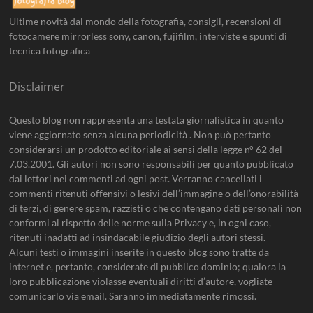
Ultime novità dal mondo della fotografia, consigli, recensioni di
fotocamere mirrorless sony, canon, fujifilm, interviste e spunti di
tecnica fotografica
Disclaimer
Questo blog non rappresenta una testata giornalistica in quanto
viene aggiornato senza alcuna periodicità . Non può pertanto
considerarsi un prodotto editoriale ai sensi della legge n° 62 del
7.03.2001. Gli autori non sono responsabili per quanto pubblicato
dai lettori nei commenti ad ogni post. Verranno cancellati i
commenti ritenuti offensivi o lesivi dell’immagine o dell’onorabilità
di terzi, di genere spam, razzisti o che contengano dati personali non
conformi al rispetto delle norme sulla Privacy e, in ogni caso,
ritenuti inadatti ad insindacabile giudizio degli autori stessi.
Alcuni testi o immagini inserite in questo blog sono tratte da
internet e, pertanto, considerate di pubblico dominio; qualora la
loro pubblicazione violasse eventuali diritti d’autore, vogliate
comunicarlo via email. Saranno immediatamente rimossi.