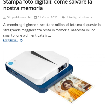
Stampa foto digitali: come salvare la
nostra memoria
Filippo Mazzocchi
31 Marzo 2022
foto digitali
stampa
Al mondo ogni giorno si scattano milioni di foto ma di queste la
stragrande maggioranza resta in memoria, nascosta in uno
smartphone o dimenticata in…
Stampa
Leggi tutto...
foto
digitali:
come
salvare
la
nostra
memoria