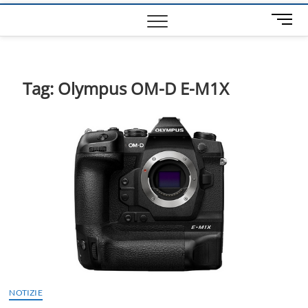
M
e
n
u
B
Tag:
Olympus OM-D E-M1X
u
t
t
o
n
NOTIZIE