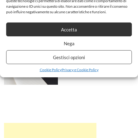
queste tecnologie ci permetterà di elaborare dati come il comportamento di
Tamron SP 24-70mm f/2.8 Di
navigazione o ID unici su questo sito. Non acconsentire o ritirare il consenso
VC USD G2
può influire negativamente su alcune caratteristiche e funzioni.
admin
6 Gennaio 2019
No Comments
Accetta
Nega
Scarica la guida base sulla
Fotografia
Gestisci opzioni
admin
8 Ottobre 2018
Cookie Policy
Privacy e Cookie Policy
No Comments