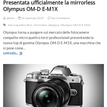
Presentata ufficialmente la mirrorless
Olympus OM-D E-M1X
admin
26 Gennaio 2019
No Comments
micro quattro terzi
mirrorless
olympus
Olympus OM-D E-M1X
Olympus torna a pungere sul mercato delle fotocamere
compatte micro quattro terzi professionali presentando la
nuova top di gamma Olympus OM-D E-M1X, una macchina che
si pone come…
Presentata
Leggi tutto...
ufficialmente
la
mirrorless
Olympus
OM-
D
E-
M1X