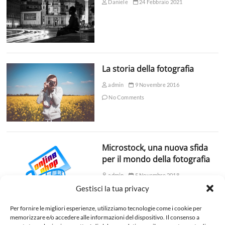
Daniele
24 Febbraio 2021
La storia della fotografia
admin
9 Novembre 2016
No Comments
Microstock, una nuova sfida
per il mondo della fotografia
admin
5 Novembre 2018
Gestisci la tua privacy
No Comments
Per fornire le migliori esperienze, utilizziamo tecnologie come i cookie per
memorizzare e/o accedere alle informazioni del dispositivo. Il consenso a