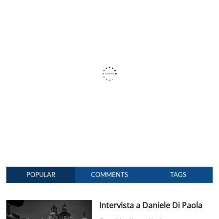
E-
M1X
POPULAR
COMMENTS
TAGS
Intervista a Daniele Di Paola