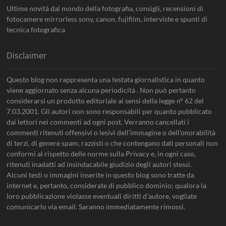
Ultime novità dal mondo della fotografia, consigli, recensioni di
fotocamere mirrorless sony, canon, fujifilm, interviste e spunti di
tecnica fotografica
Disclaimer
Questo blog non rappresenta una testata giornalistica in quanto
viene aggiornato senza alcuna periodicità . Non può pertanto
considerarsi un prodotto editoriale ai sensi della legge n° 62 del
7.03.2001. Gli autori non sono responsabili per quanto pubblicato
dai lettori nei commenti ad ogni post. Verranno cancellati i
commenti ritenuti offensivi o lesivi dell’immagine o dell’onorabilità
di terzi, di genere spam, razzisti o che contengano dati personali non
conformi al rispetto delle norme sulla Privacy e, in ogni caso,
ritenuti inadatti ad insindacabile giudizio degli autori stessi.
Alcuni testi o immagini inserite in questo blog sono tratte da
internet e, pertanto, considerate di pubblico dominio; qualora la
loro pubblicazione violasse eventuali diritti d’autore, vogliate
comunicarlo via email. Saranno immediatamente rimossi.