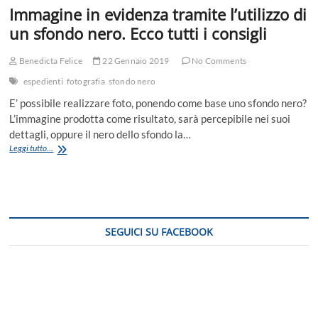
Immagine in evidenza tramite l’utilizzo di
un sfondo nero. Ecco tutti i consigli
Benedicta Felice
22 Gennaio 2019
No Comments
espedienti
fotografia
sfondo nero
E’ possibile realizzare foto, ponendo come base uno sfondo nero?
L’immagine prodotta come risultato, sarà percepibile nei suoi
dettagli, oppure il nero dello sfondo la…
Immagine
Leggi tutto...
in
evidenza
tramite
l’utilizzo
di
un
SEGUICI SU FACEBOOK
sfondo
nero.
Ecco
tutti
i
consigli