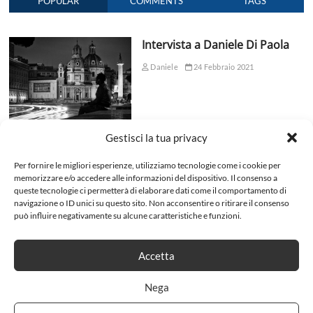
POPULAR
COMMENTS
TAGS
Intervista a Daniele Di Paola
Daniele
24 Febbraio 2021
Gestisci la tua privacy
La storia della fotografia
Per fornire le migliori esperienze, utilizziamo tecnologie come i cookie per
memorizzare e/o accedere alle informazioni del dispositivo. Il consenso a
admin
9 Novembre 2016
queste tecnologie ci permetterà di elaborare dati come il comportamento di
No Comments
navigazione o ID unici su questo sito. Non acconsentire o ritirare il consenso
può influire negativamente su alcune caratteristiche e funzioni.
Accetta
Microstock, una nuova sfida
per il mondo della fotografia
Nega
admin
5 Novembre 2018