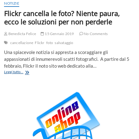
NOTIZIE
Flickr cancella le foto? Niente paura,
ecco le soluzioni per non perderle
Benedicta Felice
15 Gennaio 2019
No Comments
cancellazione
Flickr
foto
salvataggio
Una spiacevole notizia si appresta a scoraggiare gli
appassionati di innumerevoli scatti fotografici. A partire dal 5
febbraio, Flickr il noto sito web dedicato alla…
Flickr
Leggi tutto...
cancella
le
foto?
Niente
paura,
ecco
le
soluzioni
per
non
perderle