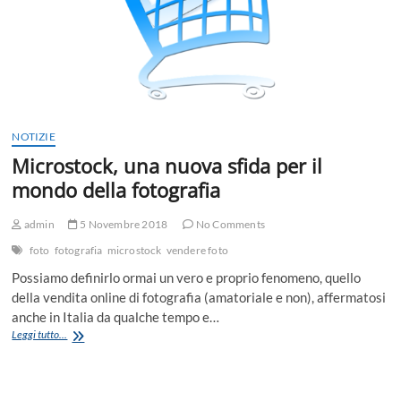
NOTIZIE
Microstock, una nuova sfida per il
mondo della fotografia
admin
5 Novembre 2018
No Comments
foto
fotografia
microstock
vendere foto
Possiamo definirlo ormai un vero e proprio fenomeno, quello
della vendita online di fotografia (amatoriale e non), affermatosi
anche in Italia da qualche tempo e…
Microstock,
Leggi tutto...
una
nuova
sfida
per