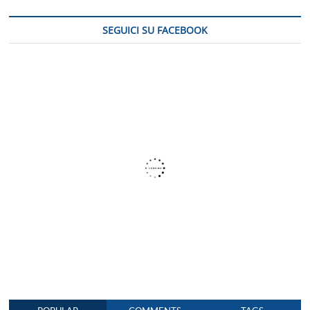
il
mondo
SEGUICI SU FACEBOOK
della
fotografia