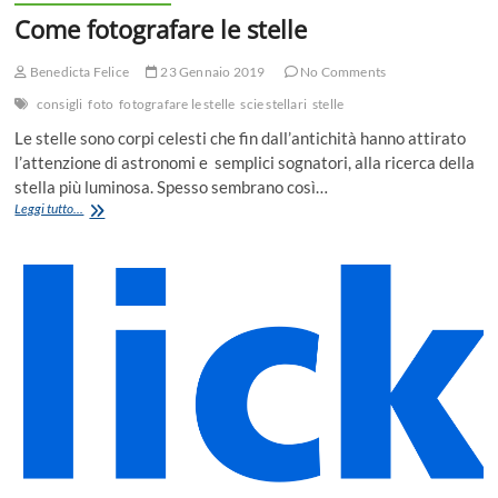
Come fotografare le stelle
Benedicta Felice
23 Gennaio 2019
No Comments
consigli
foto
fotografare le stelle
scie stellari
stelle
Le stelle sono corpi celesti che fin dall’antichità hanno attirato
l’attenzione di astronomi e semplici sognatori, alla ricerca della
stella più luminosa. Spesso sembrano così…
Come
Leggi tutto...
fotografare
le
stelle