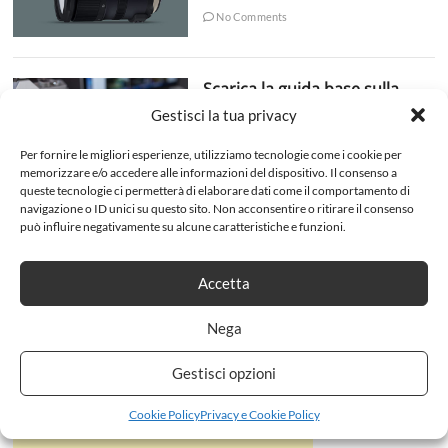
No Comments
Scarica la guida base sulla
Fotografia
Gestisci la tua privacy
admin
8 Ottobre 2018
Per fornire le migliori esperienze, utilizziamo tecnologie come i cookie per
No Comments
memorizzare e/o accedere alle informazioni del dispositivo. Il consenso a
queste tecnologie ci permetterà di elaborare dati come il comportamento di
navigazione o ID unici su questo sito. Non acconsentire o ritirare il consenso
può influire negativamente su alcune caratteristiche e funzioni.
Accetta
Nega
Gestisci opzioni
Cookie Policy
Privacy e Cookie Policy