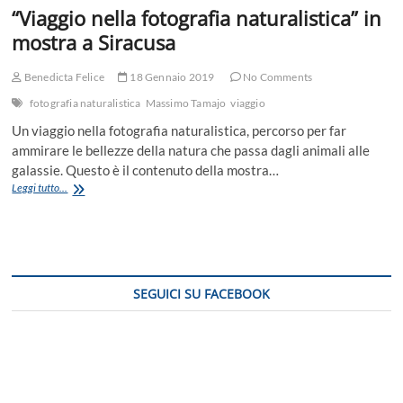
“Viaggio nella fotografia naturalistica” in
mostra a Siracusa
Benedicta Felice
18 Gennaio 2019
No Comments
fotografia naturalistica
Massimo Tamajo
viaggio
Un viaggio nella fotografia naturalistica, percorso per far
ammirare le bellezze della natura che passa dagli animali alle
galassie. Questo è il contenuto della mostra…
“Viaggio
Leggi tutto...
nella
fotografia
naturalistica”
in
mostra
a
SEGUICI SU FACEBOOK
Siracusa