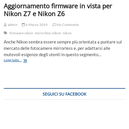
Aggiornamento firmware in vista per
Nikon Z7 e Nikon Z6
admin
6 Marzo 2019
No Comments
firmware nikon
mirrorless niikon
nikon
Anche Nikon sembra essere sempre più orientata a puntare sul
mercato delle fotocamere mirrorless e, per adattarsi alle
mutevoli esigenze degli utenti in questo segmento…
Aggiornamento
Leggi tutto...
firmware
in
vista
per
Nikon
Z7
SEGUICI SU FACEBOOK
e
Nikon
Z6