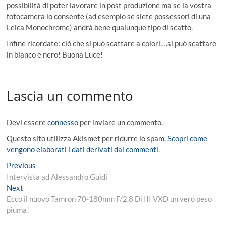
possibilità di poter lavorare in post produzione ma se la vostra
fotocamera lo consente (ad esempio se siete possessori di una
Leica Monochrome) andrà bene qualunque tipo di scatto.
Infine ricordate: ciò che si può scattare a colori….si può scattare
in bianco e nero! Buona Luce!
Lascia un commento
Devi essere
connesso
per inviare un commento.
Questo sito utilizza Akismet per ridurre lo spam.
Scopri come
vengono elaborati i dati derivati dai commenti
.
Navigazione
Previous
Previous
post:
Intervista ad Alessandro Guidi
articoli
Next
Next
post:
Ecco il nuovo Tamron 70-180mm F/2.8 Di III VXD un vero peso
piuma!